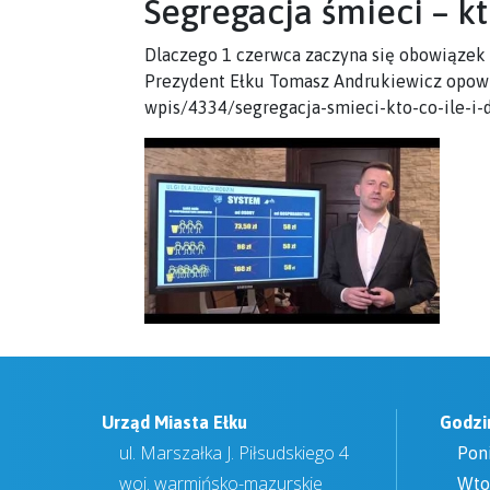
Segregacja śmieci – kto
Dlaczego 1 czerwca zaczyna się obowiązek se
Prezydent Ełku Tomasz Andrukiewicz opowia
wpis/4334/segregacja-smieci-kto-co-ile-i-
Urząd Miasta Ełku
Godzi
ul. Marszałka J. Piłsudskiego 4
Pon
woj. warmińsko-mazurskie
Wto