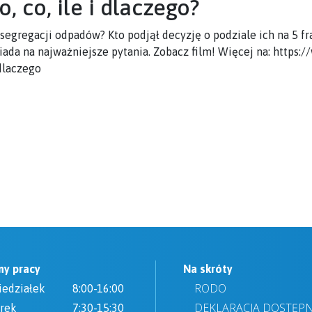
, co, ile i dlaczego?
gregacji odpadów? Kto podjął decyzję o podziale ich na 5 frak
da na najważniejsze pytania. Zobacz film! Więcej na:
https:/
dlaczego
ny pracy
Na skróty
RODO
iedziałek
8:00-16:00
DEKLARACJA DOSTĘP
rek
7:30-15:30