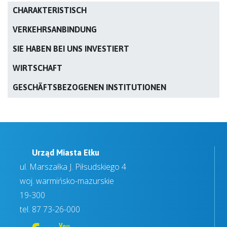
CHARAKTERISTISCH
VERKEHRSANBINDUNG
SIE HABEN BEI UNS INVESTIERT
WIRTSCHAFT
GESCHÄFTSBEZOGENEN INSTITUTIONEN
Urząd Miasta Ełku
ul. Marszałka J. Piłsudskiego 4
woj. warmińsko-mazurskie
19-300
tel.
87 73-26-000