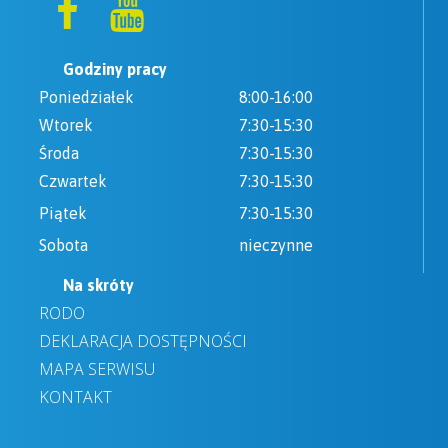
Godziny pracy
Poniedziałek
8:00-16:00
Wtorek
7:30-15:30
Środa
7:30-15:30
Czwartek
7:30-15:30
Piątek
7:30-15:30
Sobota
nieczynne
Na skróty
RODO
DEKLARACJA DOSTĘPNOŚCI
MAPA SERWISU
KONTAKT