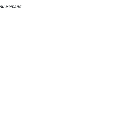
сли металл
'