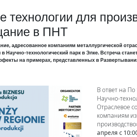
 технологии для произв
щание в ПНТ
ание, адресованное компаниям металлургической от
я в Научно-технологический парк в Элке. Встреча ста
ффекты на примерах, представленных в Развертывания.
В ответ на П
Научно-техно
Отраслевое с
компаниям и
производство»
апреля с 10: