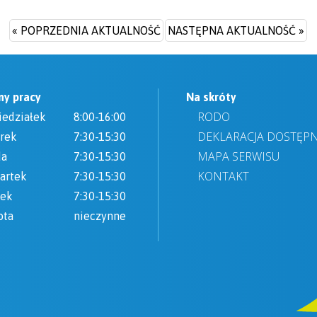
« POPRZEDNIA AKTUALNOŚĆ
NASTĘPNA AKTUALNOŚĆ »
ny pracy
Na skróty
RODO
iedziałek
8:00-16:00
DEKLARACJA DOSTĘP
rek
7:30-15:30
MAPA SERWISU
da
7:30-15:30
KONTAKT
artek
7:30-15:30
tek
7:30-15:30
ota
nieczynne