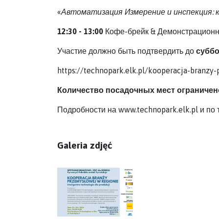
«
Автоматизация Измерение и инспекция: 
12:30 - 13:00
Кофе-брейк & Демонстрационна
Участие должно быть подтвердить до
суббо
https://technopark.elk.pl/kooperacja-branzy
Количество посадочных мест ограничено
Подробности на
www.technopark.elk.pl
и по 
Galeria zdjęć