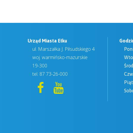
Urząd Miasta Ełku
Godzi
ul. Marszałka J. Piłsudskiego 4
Pon
woj. warmińsko-mazurskie
Wto
19-300
Śro
tel.
87 73-26-000
Czw
Pią
Sob