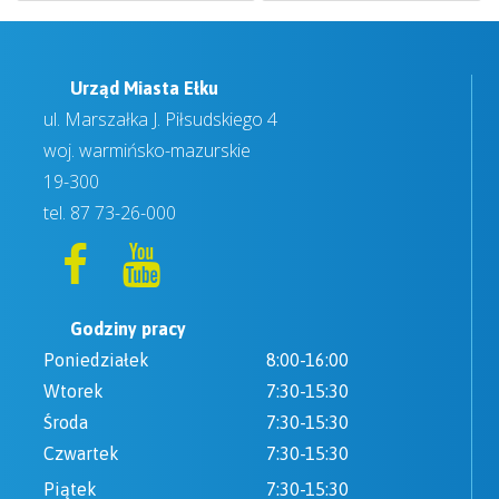
Urząd Miasta Ełku
ul. Marszałka J. Piłsudskiego 4
woj. warmińsko-mazurskie
19-300
tel.
87 73-26-000
Godziny pracy
Poniedziałek
8:00-16:00
Wtorek
7:30-15:30
Środa
7:30-15:30
Czwartek
7:30-15:30
Piątek
7:30-15:30