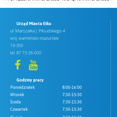
Urząd Miasta Ełku
ul. Marszałka J. Piłsudskiego 4
woj. warmińsko-mazurskie
19-300
tel.
87 73-26-000
Godziny pracy
Poniedziałek
8:00-16:00
Wtorek
7:30-15:30
Środa
7:30-15:30
Czwartek
7:30-15:30