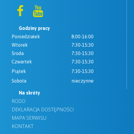
Godziny pracy
Poniedziałek
8:00-16:00
Wtorek
7:30-15:30
Środa
7:30-15:30
Czwartek
7:30-15:30
Piątek
7:30-15:30
Sobota
nieczynne
Na skróty
RODO
DEKLARACJA DOSTĘPNOŚCI
MAPA SERWISU
KONTAKT