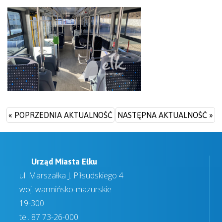
« POPRZEDNIA AKTUALNOŚĆ
NASTĘPNA AKTUALNOŚĆ »
Urząd Miasta Ełku
ul. Marszałka J. Piłsudskiego 4
woj. warmińsko-mazurskie
19-300
tel.
87 73-26-000